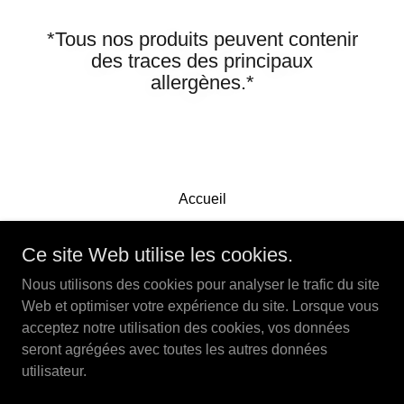
*Tous nos produits peuvent contenir
des traces des principaux
allergènes.*
Accueil
Ce site Web utilise les cookies.
Le Mel-Feuille
Nous utilisons des cookies pour analyser le trafic du site
Trois-Rivières, Qc
Web et optimiser votre expérience du site. Lorsque vous
lemelfeuille@gmail.com
acceptez notre utilisation des cookies, vos données
seront agrégées avec toutes les autres données
utilisateur.
Copyright © 2026 Le Mel-Feuille - Tous droits réservés.
Optimisé par